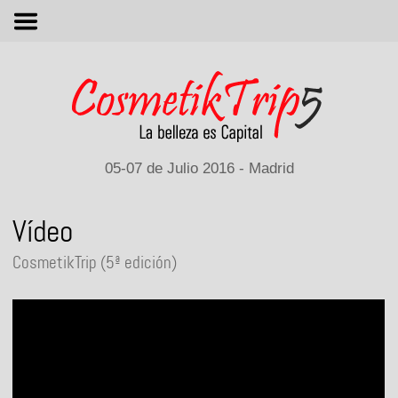
M
05-07 de Julio 2016 - Madrid
Vídeo
CosmetikTrip (5ª edición)