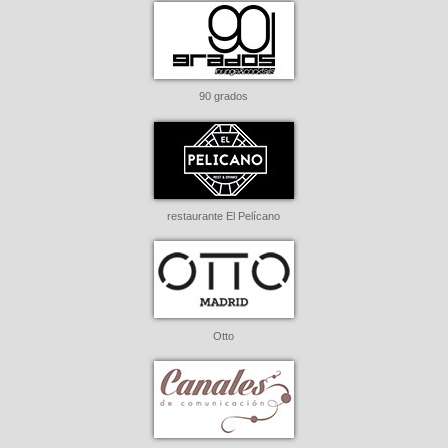
90 grados
restaurante El Pelícano
Otto